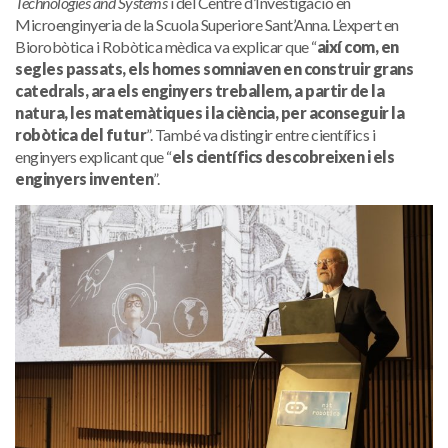
Technologies and Systems
i del Centre d’Investigació en
Microenginyeria de la Scuola Superiore Sant’Anna. L’expert en
Biorobòtica i Robòtica mèdica va explicar que “
així com, en
segles passats, els homes somniaven en construir grans
catedrals, ara els enginyers treballem, a partir de la
natura, les matemàtiques i la ciència, per aconseguir la
robòtica del futur
”. També va distingir entre científics i
enginyers explicant que “
els científics descobreixen i els
enginyers inventen
”.