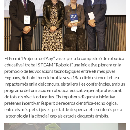
El Premi “Projecte de l’Any” va ser per a la competició de robòtica
educativa i treball STEAM “Robolot”, una iniciativa pionera en la
promoció de les vocacions tecnològiques entre els més joves.
Enguany, Robolot ha celebrat la seva 18a edició estenent el seu
impacte més enllà del concurs, els tallers i les conferències, amb un
programa de formació en robòtica educativa per al professorat
de tots els nivells educatius. Els impulsors d’aquesta iniciativa
pretenen incentivar l’esperit de recerca científica-tecnològica,
entre els més petis i joves, per tal de despertar el seu interès per a
la tecnologia i la ciència i cap als estudis d’aquests àmbits.