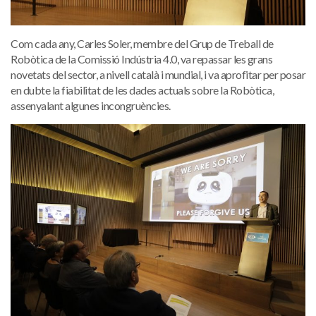
Com cada any, Carles Soler, membre del Grup de Treball de
Robòtica de la Comissió Indústria 4.0, va repassar les grans
novetats del sector, a nivell català i mundial, i va aprofitar per posar
en dubte la fiabilitat de les dades actuals sobre la Robòtica,
assenyalant algunes incongruències.