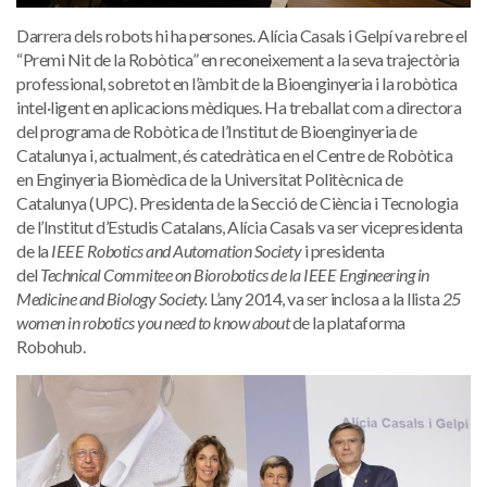
Darrera dels robots hi ha persones. Alícia Casals i Gelpí va rebre el
“Premi Nit de la Robòtica” en reconeixement a la seva trajectòria
professional, sobretot en l’àmbit de la Bioenginyeria i la robòtica
intel·ligent en aplicacions mèdiques. Ha treballat com a directora
del programa de Robòtica de l’Institut de Bioenginyeria de
Catalunya i, actualment, és catedràtica en el Centre de Robòtica
en Enginyeria Biomèdica de la Universitat Politècnica de
Catalunya (UPC). Presidenta de la Secció de Ciència i Tecnologia
de l’Institut d’Estudis Catalans, Alícia Casals va ser vicepresidenta
de la
IEEE Robotics and Automation Society
i presidenta
del
Technical Commitee on Biorobotics de la IEEE Engineering in
Medicine and Biology Society.
L’any 2014, va ser inclosa a la llista
25
women in robotics you need to know about
de la plataforma
Robohub.