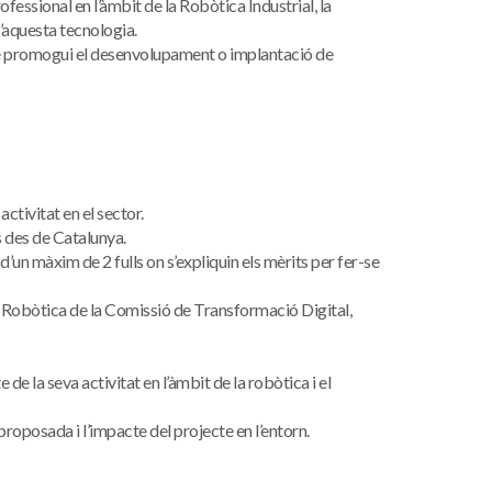
essional en l’àmbit de la Robòtica Industrial, la
’aquesta tecnologia.
que promogui el desenvolupament o implantació de
ctivitat en el sector.
s des de Catalunya.
 d’un màxim de 2 fulls on s’expliquin els mèrits per fer-se
e Robòtica de la Comissió de Transformació Digital,
de la seva activitat en l’àmbit de la robòtica i el
proposada i l’impacte del projecte en l’entorn.