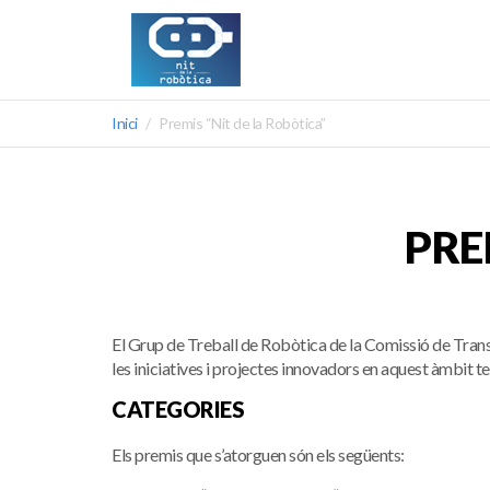
Inici
Premis “Nit de la Robòtica”
PRE
El Grup de Treball de Robòtica de la Comissió de Transf
les iniciatives i projectes innovadors en aquest àmbit t
CATEGORIES
Els premis que s’atorguen són els següents: