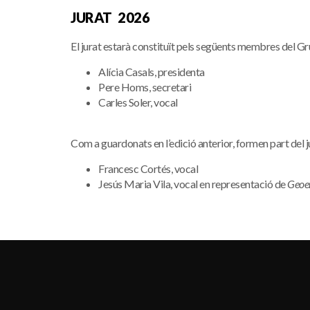
JURAT 2026
El jurat estarà constituït pels següents membres del G
Alícia Casals, presidenta
Pere Homs, secretari
Carles Soler, vocal
Com a guardonats en l’edició anterior, formen part del j
Francesc Cortés, vocal
Jesús Maria Vila, vocal en representació de
Geoen