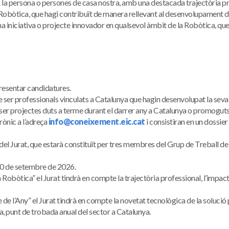
 la persona o persones de casa nostra, amb una destacada trajectòria prof
 Robòtica, que hagi contribuït de manera rellevant al desenvolupament d
na iniciativa o projecte innovador en qualsevol àmbit de la Robòtica, 
resentar candidatures.
 ser professionals vinculats a Catalunya que hagin desenvolupat la seva a
e ser projectes duts a terme durant el darrer any a Catalunya o promogut
rònic a l’adreça
info@coneixement.eic.cat
i consistiran en un dossier
el Jurat, que estarà constituït per tres membres del Grup de Treball d
 20 de setembre de 2026.
 Robòtica” el Jurat tindrà en compte la trajectòria professional, l’impacte 
 de l’Any” el Jurat tindrà en compte la novetat tecnològica de la solució 
ca, punt de trobada anual del sector a Catalunya.