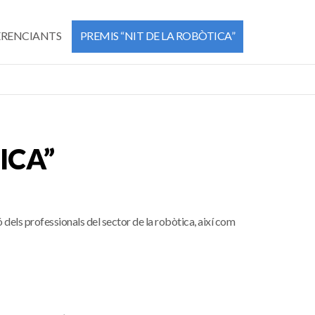
RENCIANTS
PREMIS “NIT DE LA ROBÒTICA”
ICA”
dels professionals del sector de la robòtica, així com