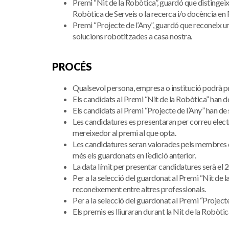
Premi “Nit de la Robòtica”, guardó que distingeix
Robòtica de Serveis o la recerca i/o docència en
Premi “Projecte de l’Any”, guardó que reconeix u
solucions robotitzades a casa nostra.
PROCÉS
Qualsevol persona, empresa o institució podrà p
Els candidats al Premi “Nit de la Robòtica” han de
Els candidats al Premi “Projecte de l’Any” han d
Les candidatures es presentaran per correu elect
mereixedor al premi al que opta.
Les candidatures seran valorades pels membres d
més els guardonats en l’edició anterior.
La data límit per presentar candidatures serà el
Per a la selecció del guardonat al Premi “Nit de la
reconeixement entre altres professionals.
Per a la selecció del guardonat al Premi “Projecte
Els premis es lliuraran durant la Nit de la Robòti